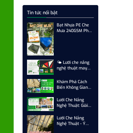
Tin tức nổi bật
Bạt Nhựa PE Che
Mưa 240GSM Phủ
UV May Theo Yêu
Cầu | Bền Bỉ, Chống
Mưa Nắng Hiệu
Quả
🌤️ Lưới che nắng
nghệ thuật may
theo yêu cầu – Giải
pháp che mát và
Khám Phá Cách
nâng tầm không
Biến Không Gian
gian
Ngoài Trời Đẹp Mắt
Bằng Lưới Che
Lưới Che Nắng
Nắng Nghệ Thuật
Nghệ Thuật: Giải
Pháp Trang Trí Độc
Đáo Từ Công Ty
Lưới Che Nắng
TNHH NN Việt
Nghệ Thuật - Ý
Nam
Tưởng Trang Trí