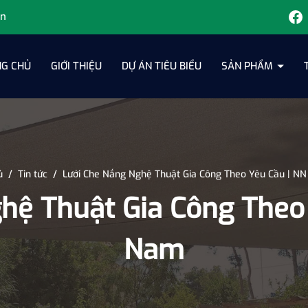
vn
G CHỦ
GIỚI THIỆU
DỰ ÁN TIÊU BIỂU
SẢN PHẨM
ủ
/
Tin tức
/
Lưới Che Nắng Nghệ Thuật Gia Công Theo Yêu Cầu | NN
hệ Thuật Gia Công Theo 
Nam