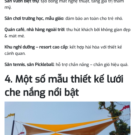
Sân vườn biệt thự
: tạo bóng mát nghệ thuật, tăng giá trị thẩm
mỹ.
Sân chơi trường học, mẫu giáo
: đảm bảo an toàn cho trẻ nhỏ.
Quán café, nhà hàng ngoài trời
: thu hút khách bởi không gian đẹp
& mát mẻ.
Khu nghỉ dưỡng – resort cao cấp
: kết hợp hài hòa với thiết kế
cảnh quan.
Sân tennis, sân Pickleball
: hỗ trợ chắn nắng – chắn gió hiệu quả.
4. Một số mẫu thiết kế lưới
che nắng nổi bật