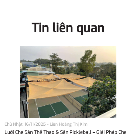
Tin liên quan
Chủ Nhật, 16/11/2025
-
Liên Hoàng Thị Kim
Th
Lưới Che Sân Thể Thao & Sân Pickleball – Giải Pháp Che
L