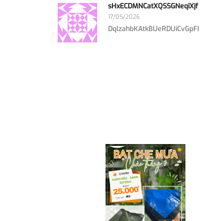
sHxECDMNCatXQSSGNeqiXjf
17/05/2026
DqlzahbKAtkBUeRDUiCvGpFI