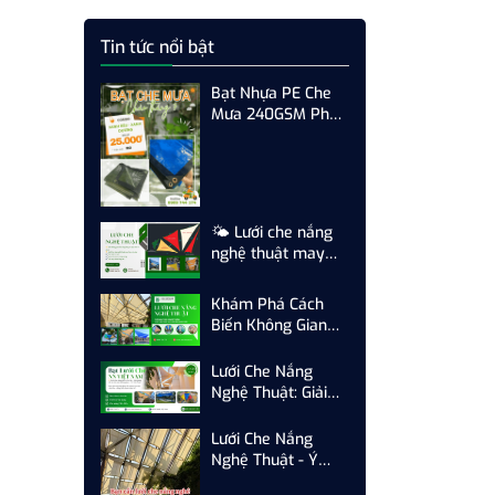
Tin tức nổi bật
Bạt Nhựa PE Che
Mưa 240GSM Phủ
UV May Theo Yêu
Cầu | Bền Bỉ, Chống
Mưa Nắng Hiệu
Quả
🌤️ Lưới che nắng
nghệ thuật may
theo yêu cầu – Giải
pháp che mát và
Khám Phá Cách
nâng tầm không
Biến Không Gian
gian
Ngoài Trời Đẹp Mắt
Bằng Lưới Che
Lưới Che Nắng
Nắng Nghệ Thuật
Nghệ Thuật: Giải
Pháp Trang Trí Độc
Đáo Từ Công Ty
Lưới Che Nắng
TNHH NN Việt
Nghệ Thuật - Ý
Nam
Tưởng Trang Trí