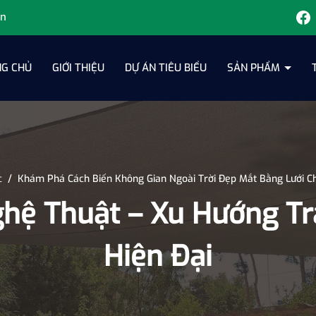
vn
G CHỦ
GIỚI THIỆU
DỰ ÁN TIÊU BIỂU
SẢN PHẨM
c
/
Khám Phá Cách Biến Không Gian Ngoài Trời Đẹp Mắt Bằng Lưới 
hệ Thuật – Xu Hướng Tra
Hiện Đại