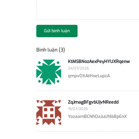
Gửi bình luận
Bình luận (3)
KtMSBNozAexPeyHYUXRqenw
24/07/2026
qmpvOXAtHoeLupzA
ZqJmagBFgvbUjvNReedd
19/07/2026
YozaamBCNhOaJuUhlbBpEnX