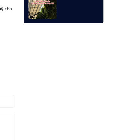
Độc Đáo Cho
Không Gian Nhà
mỹ cho
Hàng Ngoài Trời