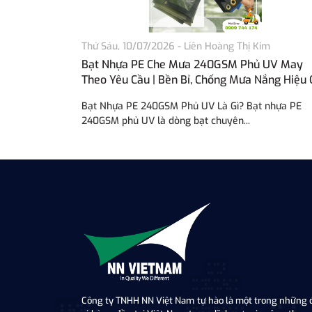
Thứ Sáu, 10/07/2026
-
Liên Hoàng Thị Kim
Bạt Nhựa PE Che Mưa 240GSM Phủ UV May
Theo Yêu Cầu | Bền Bỉ, Chống Mưa Nắng Hiệu
Bạt Nhựa PE 240GSM Phủ UV Là Gì? Bạt nhựa PE
240GSM phủ UV là dòng bạt chuyên...
Công ty TNHH NN Việt Nam tự hào là một trong những 