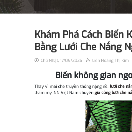
Khám Phá Cách Biến K
Bằng Lưới Che Nắng N
Chủ Nhật, 17/05/2026
Liên Hoàng Thị Kim
Biến không gian ngo
Thay vì mái che truyền thống nặng nề,
lưới che nắ
thẩm mỹ. NN Việt Nam chuyên
gia công lưới che n