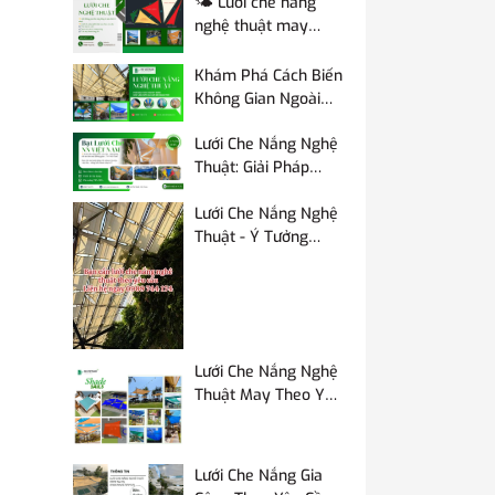
🌤️ Lưới che nắng
nghệ thuật may
theo yêu cầu – Giải
pháp che mát và
Khám Phá Cách Biến
nâng tầm không
Không Gian Ngoài
gian
Trời Đẹp Mắt Bằng
Lưới Che Nắng Nghệ
Lưới Che Nắng Nghệ
Thuật: Giải Pháp
Thuật
Trang Trí Độc Đáo
Lưới Che Nắng Nghệ
Từ Công Ty TNHH
Thuật - Ý Tưởng
NN Việt Nam
Trang Trí Độc Đáo
Cho Không Gian Nhà
Hàng Ngoài Trời
Lưới Che Nắng Nghệ
Thuật May Theo Yêu
Cầu – Giải Pháp Che
Mát & Tạo Điểm
Nhấn Không Gian
Lưới Che Nắng Gia