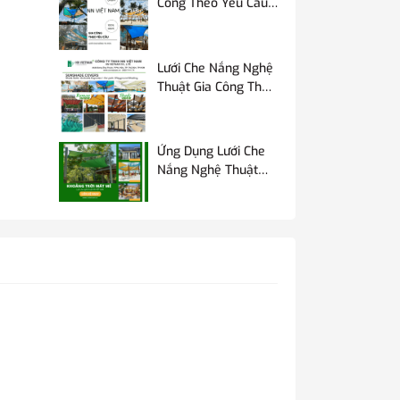
Công Theo Yêu Cầu –
Lưới Che Nắng Nghệ
Thuật Cho Không
Gian Ngoài Trời
Lưới Che Nắng Nghệ
Thuật Gia Công Theo
Yêu Cầu | NN Việt
Nam
Ứng Dụng Lưới Che
Nắng Nghệ Thuật
Trong Cuộc Sống
Thực Tiễn Hằng
Ngày